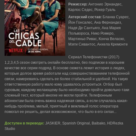
Режиссер:
Антонио Эрнандес,
Карлос Седес, Рохер Гуаль
Актерский состав:
Бланка Суарес,
Йон Гонсалес, Ана Фернандез,
Надя Де Сантьяго, Ана Мария
Польвороса, Нико Ромеро,
Мартиньо Ривас, Конча Веласко,
Мэгги Сивантос, Анхела Кремонте
Сериал Телефонистки (2017)
1,2,3,4,5 сезон смотреть онлайн бесплатно, без подписки в хорошем
качестве все серии подряд. В основе сюжета лежит история о людях,
которые долгое время работали над совершенствованием телефонной
связи, намереваясь сделать ее более стабильной и удобной. На такую
ответственную работу мало кому удавалось устроиться. Отбор был
суровым, каждому желающему было необходимо пройти довольно-таки
сложный тест, который многие не могли пройти. Телефонным
абонентам была очень важна надежная связь, а если случалась какая-
нибудь проблема, милый, приятный и вежливый голос оператора
помогал ее решить, делая всевозможное, что было в его силах...
Доступен в переводе:
JASKIER, Spanish Original, Baibako, HDRezka
Studio