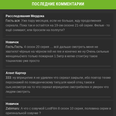
ПОСЛЕДНИЕ КОММЕНТАРИИ
Расследования Мердока
Гость ася
: Уже пару месяцев, если не больше, жду продолжения
сериала. Пока так и остаётся на 19-ом сезоне 21-ой серии. Фильм - то
ещё снимают, или бросили на полпути?
Новичок
Гость Гость
: 4 сезон 20 серия .... всё дальше смотреть меня не
хватило! чёрные на чёрном гей не гее и конечно же ну Очень сильные
женщины(чего только пожарная 1.5мтр в кепке стоит)ну такое
тошнилово уже просто
Агент Картер
333
: ну вприцнпие я не удивлен что сериал закрыли, ибо повтор техже
персонажей по поведенческому типу,аля какой отец таков и
сын,несмотря на то что сериал вприцнпие смотрибелен я уверен что
людям смотреть
Новичок
Zabimaru
: А что с озвучкой LostFilm 8 сезон 10 серия, половина серии в
оригинальной озвучке ?