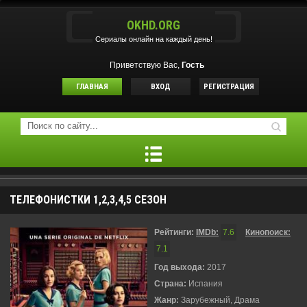
OKHD.ORG
Сериалы онлайн на каждый день!
Приветствую Вас,
Гость
ГЛАВНАЯ
ВХОД
РЕГИСТРАЦИЯ
ТЕЛЕФОНИСТКИ 1,2,3,4,5 СЕЗОН
Рейтинги:
IMDb:
7.6
Кинопоиск:
7.1
Год выхода:
2017
Страна:
Испания
Жанр:
Зарубежный, Драма