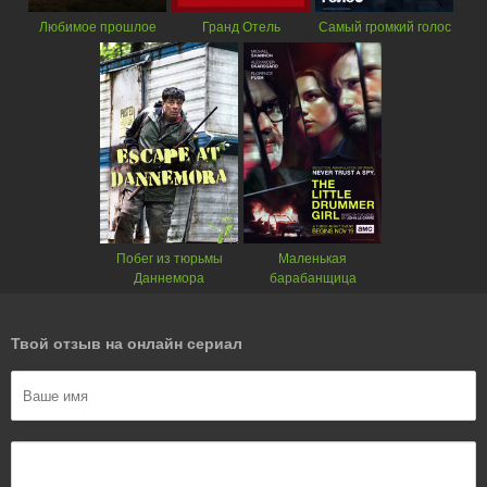
Любимое прошлое
Гранд Отель
Самый громкий голос
Побег из тюрьмы
Маленькая
Даннемора
барабанщица
Твой отзыв на онлайн сериал