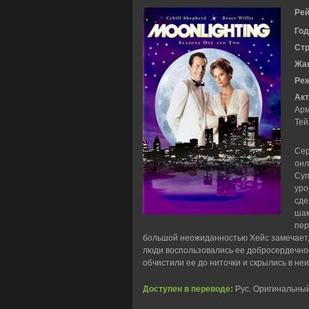
Рей
Год
Ст
Жа
Ре
Акт
Арм
Тей
Сер
онл
Суп
уро
сде
шам
пер
большой неожиданностью Хейс замечает, 
люди воспользовались ее добросердечно
обчистили ее до ниточки и скрылись в не
Доступен в переводе:
Рус. Оригинальны