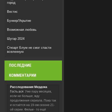
город
Вестис
Бункер/Укрытие
Возможная любовь
Шугар 2024
Стюарт Блум не смог спасти
вселенную
Мыс страха
ПОСЛЕДНИЕ
Легенда о Vox Machina
КОММЕНТАРИИ
Расследования Мердока
Гость ася
: Уже пару месяцев,
если не больше, жду
продолжения сериала. Пока так
и остаётся на 19-ом сезоне 21-
ой серии. Фильм - то ещё