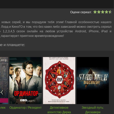
Оцени сериал:
 новых серий, и мы порадуем тебя этим! Главной особенностью нашего
, Лорд и КиноГО в том, что без каких либо зависаний можно смотреть cериал
 1,2,3,4,5 сезон онлайн на любом устройстве Android, iPhone, iPad и
ХД гарантирует приятное времяпровождение!
е и планшете:
елек
Ординатор / Резидент
Детективное
Звездный путь:
агентство Дирка
Дискавери