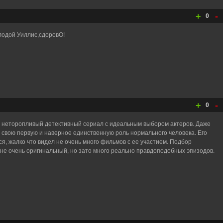
+
-
0
одой Уиллис,сдоровО!
+
-
0
и неторопливый детективный сериал с идеальным выбором актеров. Даже
 свою первую и наверное единственную роль нормального человека. Его
я, жалко что видел не очень много фильмов с ее участием. Подбор
е очень оригинальный, но зато много реально правдоподобных эпизодов.