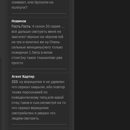
снимают, или бросили на
полпути?
Новичок
Гость Гость
: 4 сезон 20 серия ....
всё дальше смотреть меня не
хватило! чёрные на чёрном гей
не гее и конечно же ну Очень
сильные женщины(чего только
пожарная 1.5мтр в кепке
стоит)ну такое тошнилово уже
просто
Агент Картер
333
: ну вприцнпие я не удивлен
что сериал закрыли, ибо повтор
техже персонажей по
поведенческому типу,аля какой
отец таков и сын,несмотря на то
что сериал вприцнпие
смотрибелен я уверен что
людям смотреть