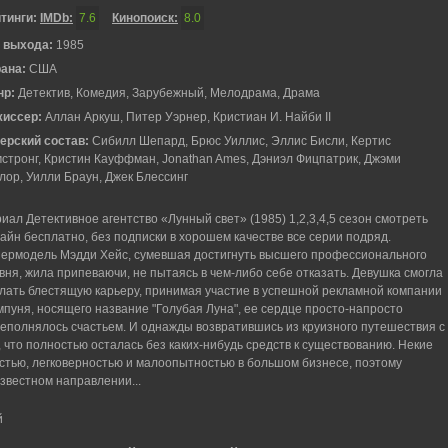
тинги:
IMDb:
7.6
Кинопоиск:
8.0
 выхода:
1985
рана:
США
нр:
Детектив, Комедия, Зарубежный, Мелодрама, Драма
жиссер:
Аллан Аркуш, Питер Уэрнер, Кристиан И. Найби II
ерский состав:
Сибилл Шепард, Брюс Уиллис, Эллис Бисли, Кертис
стронг, Кристин Кауффман, Jonathan Ames, Дэниэл Фицпатрик, Джэми
лор, Уилли Браун, Джек Блессинг
иал Детективное агентство «Лунный свет» (1985) 1,2,3,4,5 сезон смотреть
айн бесплатно, без подписки в хорошем качестве все серии подряд.
ермодель Мэдди Хейс, сумевшая достигнуть высшего профессионального
вня, жила припеваючи, не пытаясь в чем-либо себе отказать. Девушка смогла
лать блестящую карьеру, принимая участие в успешной рекламной компании
пуня, носящего название "Голубая Луна", ее сердце просто-напросто
еполнялось счастьем. И однажды возвратившись из круизного путешествия с
что полностью осталась без каких-нибудь средств к существованию. Некие
стью, легковерностью и малоопытностью в большом бизнесе, поэтому
известном направлении...
й