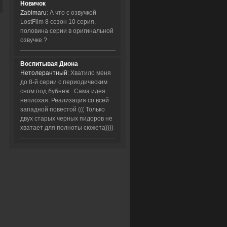
Новичок
Zabimaru
: А что с озвучкой
LostFilm 8 сезон 10 серия,
половина серии в оригинальной
озвучке ?
Воспитывая Диона
Нетолерантный
: Хватило меня
до 8-й серии с периодическим
сном под бубнеж . Сама идея
неплохая. Реализация со всей
западной повестой ((( Только
двух старых черных пидоров не
хватает для полноты сюжета))))