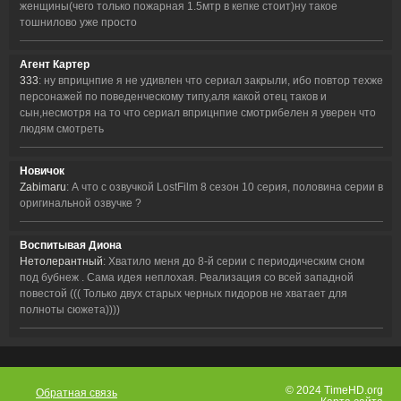
женщины(чего только пожарная 1.5мтр в кепке стоит)ну такое
тошнилово уже просто
Агент Картер
333
: ну вприцнпие я не удивлен что сериал закрыли, ибо повтор техже
персонажей по поведенческому типу,аля какой отец таков и
сын,несмотря на то что сериал вприцнпие смотрибелен я уверен что
людям смотреть
Новичок
Zabimaru
: А что с озвучкой LostFilm 8 сезон 10 серия, половина серии в
оригинальной озвучке ?
Воспитывая Диона
Нетолерантный
: Хватило меня до 8-й серии с периодическим сном
под бубнеж . Сама идея неплохая. Реализация со всей западной
повестой ((( Только двух старых черных пидоров не хватает для
полноты сюжета))))
© 2024 TimeHD.org
Обратная связь