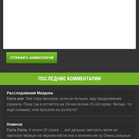
ПОСЛЕДНИЕ КОММЕНТАРИИ
Расследования Мердока
Гость ася
: Уже пару месяцев, если не больше, жду продолжения
сериала. Пока так и остаётся на 19-ом сезоне 21-ой серии. Фильм - то
ещё снимают, или бросили на полпути?
Новичок
Гость Гость
: 4 сезон 20 серия .... всё дальше смотреть меня не
хватило! чёрные на чёрном гей не гее и конечно же ну Очень сильные