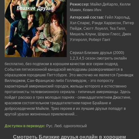
Режиссер:
Майкл ДеКарло, Келли
Макин, Кевин Инч
Актерский состав:
Гейл Харольд,
Хэл Спаркс, Рэнди Харрисон, Питер
Пейдж, Скотт Лоуелл, Теа Гилл,
Мишель Клуни, Шэрон Глесс, Джек
Уэтеролл, Роберт Гант
Сериал Близкие друзья (2000)
1,2,3,4,5 сезон смотреть онлайн
бесплатно, без подписки в хорошем качестве все серии подряд.
События пятисезонной канадской мелодрамы разворачиваются в
образцовом городишке Питтсбурге. Это местечко не является Гринвидж
Виллиджем, Сан-Франциско либо Голливудом, - это попросту
характерный американский городок, жильцы которого и естественно
протагонисты телевизионного сериала - типичные американцы. Здесь
пойдет рассказ о трех молодых парнях - семнадцатилетнем Джастине,
красивом состоятельном тридцатилетнем парне Брайане и
добросердечном Майкле. Трио героев и их лучшие друзья попадут в
крутой ураган жизненных приключений...
Доступен в переводе:
Рус. Люб. одноголосый
Смотреть Близкие друзья онлайн в хорошем