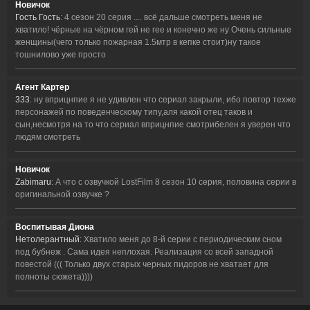
Новичок
Гость Гость
: 4 сезон 20 серия .... всё дальше смотреть меня не
хватило! чёрные на чёрном гей не гее и конечно же ну Очень сильные
женщины(чего только пожарная 1.5мтр в кепке стоит)ну такое
тошнилово уже просто
Агент Картер
333
: ну вприцнпие я не удивлен что сериал закрыли, ибо повтор техже
персонажей по поведенческому типу,аля какой отец таков и
сын,несмотря на то что сериал вприцнпие смотрибелен я уверен что
людям смотреть
Новичок
Zabimaru
: А что с озвучкой LostFilm 8 сезон 10 серия, половина серии в
оригинальной озвучке ?
Воспитывая Диона
Нетолерантный
: Хватило меня до 8-й серии с периодическим сном
под бубнеж . Сама идея неплохая. Реализация со всей западной
повестой ((( Только двух старых черных пидоров не хватает для
полноты сюжета))))