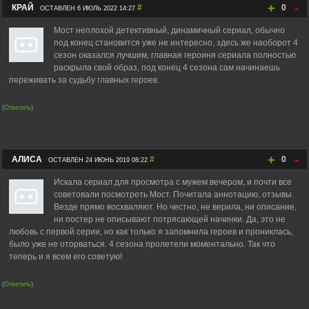
+
-
КРАЙ
#
0
ОСТАВЛЕН 6 ИЮЛЬ 2022 14:27
Мост неплохой детективный, динамичный сериал, обычно
под конец становится уже не интересно, здесь же наоборот 4
сезон оказался лучшим, главная героиня сериала полностью
раскрыла свой образ, под конец 4 сезона сам начинаешь
переживать за судьбу главных героев.
(
Ответить
)
+
-
АЛИСА
#
0
ОСТАВЛЕН 24 ИЮНЬ 2019 08:22
Искала сериал для просмотра с мужем вечером, и почти все
советовали посмотреть Мост. Почитала аннотацию, отзывы.
Везде прямо восхваляют. Но честно, не верила, ни описание,
ни постер не описывают потрясающей начинки. Да, это не
любовь с первой серии, но как только я запомнила героев и прониклась,
было уже не оторваться. 4 сезона пролетели моментально. Так что
теперь и я всем его советую!
(
Ответить
)