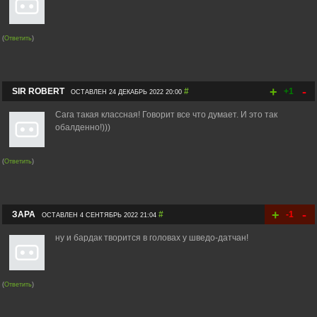
(
Ответить
)
+
-
SIR ROBERT
#
+1
ОСТАВЛЕН 24 ДЕКАБРЬ 2022 20:00
Сага такая классная! Говорит все что думает. И это так
обалденно!)))
(
Ответить
)
+
-
ЗАРА
#
-1
ОСТАВЛЕН 4 СЕНТЯБРЬ 2022 21:04
ну и бардак творится в головах у шведо-датчан!
(
Ответить
)