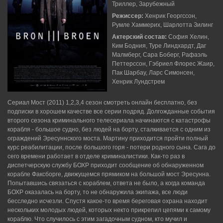
Триллер, Зарубежный
Режиссер:
Хенрик Георгссон,
Румле Хаммерих, Шарлотта Зилинг
Актерский состав:
София Хелин,
Ким Бодния, Туре Линдхардт, Даг
Малмберг, Сара Боберг, Рафаэль
Петтерссон, Гэбриел Флорес Жаир,
Пак Шарбау, Ларс Симонсен,
Хенрик Лундстрем
Сериал Мост (2011) 1,2,3,4 сезон смотреть онлайн бесплатно, без
подписки в хорошем качестве все серии подряд. Долгожданные события
второго сезона криминального телесериала начинаются с катастрофы
корабля - большое судно, без людей на борту, сталкивается с одним из
ограждений Эресуннского моста. Мартину приходится пройти полный
курс реабилитации, после большого горя - потери родного сына. Сага до
сего времени работает в отделе криминалистики. Как-то раз в
диспетчерскую службу БОХР приходит сообщение об обнаруженном
корабле Факсборге, движущемся прямиком на большой мост Эресунна.
Попытавшись связаться с кораблем, ответа не было, а когда команда
БОХР оказалась на борту, то не обнаружила экипажа, все люди
бесследно исчезли. Спустя какое-то время береговая охрана находит
нескольких молодых людей, которых некто прикрепил цепями к самому
кораблю. Что случилось с этим загадочным судном, кто мучил и