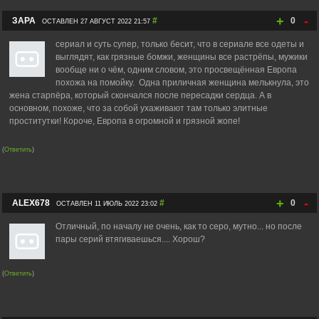
+
-
ЗАРА
#
0
ОСТАВЛЕН 27 АВГУСТ 2022 21:57
сериал и суть супер, только бесит, что в сериале все одеты и
выглядят, как грязные бомжи, женщины все растрёпы, мужики
вообще ни о чём, одним словом, это просвещённая Европа
похожа на помойку. Одна приличная женщина мелькнула, это
жена старпёра, который скончался после пересадки сердца. А в
основном, похоже, что за собой ухаживают там только элитные
проститутки! Короче, Европа в огромной и грязной жопе!
(
Ответить
)
+
-
ALEX678
#
0
ОСТАВЛЕН 11 ИЮЛЬ 2022 23:02
Отличный, по началу не очень, как то серо, мутно... но после
пары серий втягиваешься.... Хорош?
(
Ответить
)