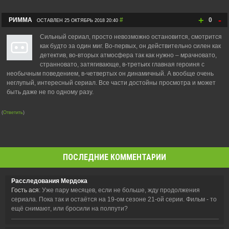
+
-
РИММА
#
0
ОСТАВЛЕН 25 ОКТЯБРЬ 2018 20:40
Сильный сериал, просто невозможно остановится, смотрится
как будто за один миг. Во-первых, он действительно силен как
детектив, во-вторых атмосфера так как нужно – мрачновато,
странновато, затягивающе, в-третьих главная героиня с
необычным поведением, в-четвертых он динамичный. А вообще очень
неглупый, интересный сериал. Все части достойны просмотра и может
быть даже не по одному разу.
(
Ответить
)
ПОСЛЕДНИЕ КОММЕНТАРИИ
Расследования Мердока
Гость ася
: Уже пару месяцев, если не больше, жду продолжения
сериала. Пока так и остаётся на 19-ом сезоне 21-ой серии. Фильм - то
ещё снимают, или бросили на полпути?