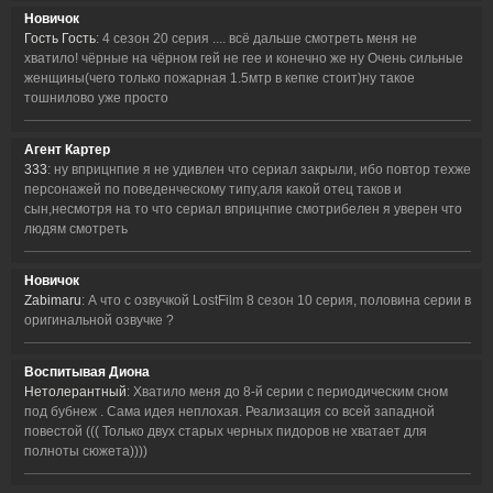
Новичок
Гость Гость
: 4 сезон 20 серия .... всё дальше смотреть меня не
хватило! чёрные на чёрном гей не гее и конечно же ну Очень сильные
женщины(чего только пожарная 1.5мтр в кепке стоит)ну такое
тошнилово уже просто
Агент Картер
333
: ну вприцнпие я не удивлен что сериал закрыли, ибо повтор техже
персонажей по поведенческому типу,аля какой отец таков и
сын,несмотря на то что сериал вприцнпие смотрибелен я уверен что
людям смотреть
Новичок
Zabimaru
: А что с озвучкой LostFilm 8 сезон 10 серия, половина серии в
оригинальной озвучке ?
Воспитывая Диона
Нетолерантный
: Хватило меня до 8-й серии с периодическим сном
под бубнеж . Сама идея неплохая. Реализация со всей западной
повестой ((( Только двух старых черных пидоров не хватает для
полноты сюжета))))