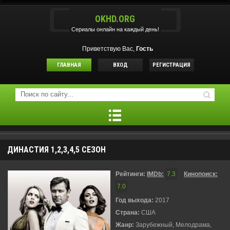
OKHD.ORG
Сериалы онлайн на каждый день!
Приветствую Вас,
Гость
ГЛАВНАЯ
ВХОД
РЕГИСТРАЦИЯ
ДИНАСТИЯ 1,2,3,4,5 СЕЗОН
Рейтинги:
IMDb:
7.3
Кинопоиск:
7.0
Год выхода:
2017
Страна:
США
Жанр:
Зарубежный, Мелодрама,