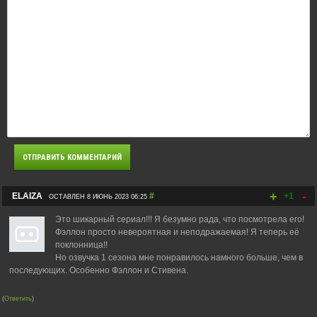
+
-
ELAIZA
#
+1
ОСТАВЛЕН 8 ИЮНЬ 2023 06:25
Это шикарный сериал!!! Я безумно рада, что посмотрела его!
Фэллон просто невероятная и неподражаемая! Я теперь её
поклонница!!
Но озвучка 1 сезона мне понравилось намного больше, чем в
последующих. Особенно Фэллон и Стивена.
(
Ответить
)