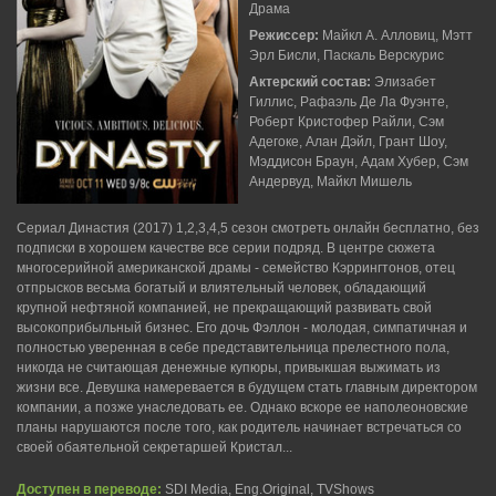
Драма
Режиссер:
Майкл А. Алловиц, Мэтт
Эрл Бисли, Паскаль Верскурис
Актерский состав:
Элизабет
Гиллис, Рафаэль Де Ла Фуэнте,
Роберт Кристофер Райли, Сэм
Адегоке, Алан Дэйл, Грант Шоу,
Мэддисон Браун, Адам Хубер, Сэм
Андервуд, Майкл Мишель
Сериал Династия (2017) 1,2,3,4,5 сезон смотреть онлайн бесплатно, без
подписки в хорошем качестве все серии подряд. В центре сюжета
многосерийной американской драмы - семейство Кэррингтонов, отец
отпрысков весьма богатый и влиятельный человек, обладающий
крупной нефтяной компанией, не прекращающий развивать свой
высокоприбыльный бизнес. Его дочь Фэллон - молодая, симпатичная и
полностью уверенная в себе представительница прелестного пола,
никогда не считающая денежные купюры, привыкшая выжимать из
жизни все. Девушка намеревается в будущем стать главным директором
компании, а позже унаследовать ее. Однако вскоре ее наполеоновские
планы нарушаются после того, как родитель начинает встречаться со
своей обаятельной секретаршей Кристал...
Доступен в переводе:
SDI Media, Eng.Original, TVShows