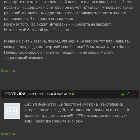
почему-то откажется от идеальной для него жизни в доме, который ему
нравится и с девушкой, с которой он может тр*хаться. Множество тупых
решений, придуманных для того, чтобы продвинуть сюжет в нужном
направлении. Это просто невыносимо
Но из-за того, что сюжет интересный, и бросить не выходит
И это самый большой ужас 2 сезона
И еще на счет 2 сезона, последняя серия - а чего же тот парнишка так
возмущался, когда пал жертвой своей семьи? Ведь память - это болезнь.
Почему свою семью он в клетку посадил, но не семью Марго?
Лицемерный ублюдок
(
Ответить
)
+
-
ГОСТЬ IRA
#
0
ОСТАВЛЕН 18 МАЙ 2022 20:33
Серіал 8-ме чуття, це просто неймовірна і захоплююча
історія про долі людей, з різними поглядами на життя.... Це
кращий з кращих серіалів!!! ???Рекомендую переглянути
всім....можливо зробите висновки....
(
Ответить
)