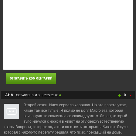
+
-
АНА
#
0
ОСТАВЛЕН 5 ИЮНЬ 2022 20:05
Второй сезон. Идея сериала хорошая. Но это просто ужас,
какие там все тупые. Я прямо не могу. Марго эта, которая
вечно куда-то сваливала со своим дружком. Дилан, который
тупо кинулся с ножом в живот на эту сверхъестественную
тварь. Вопросы, которые задают и на ответы которых забивают. Джулс,
которая с какого-то перепугу решила, что псих, поехавший на доме,