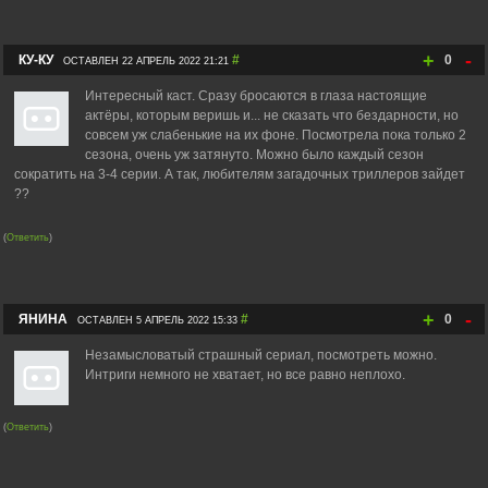
+
-
КУ-КУ
#
0
ОСТАВЛЕН 22 АПРЕЛЬ 2022 21:21
Интересный каст. Сразу бросаются в глаза настоящие
актёры, которым веришь и... не сказать что бездарности, но
совсем уж слабенькие на их фоне. Посмотрела пока только 2
сезона, очень уж затянуто. Можно было каждый сезон
сократить на 3-4 серии. А так, любителям загадочных триллеров зайдет
??
(
Ответить
)
+
-
ЯНИНА
#
0
ОСТАВЛЕН 5 АПРЕЛЬ 2022 15:33
Незамысловатый страшный сериал, посмотреть можно.
Интриги немного не хватает, но все равно неплохо.
(
Ответить
)