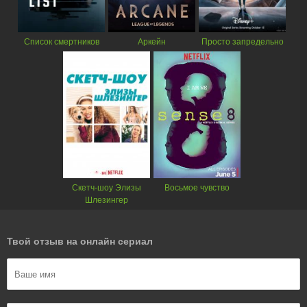
Список смертников
Аркейн
Просто запредельно
Скетч-шоу Элизы
Восьмое чувство
Шлезингер
Твой отзыв на онлайн сериал