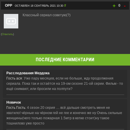
+
-
ОРР
#
0
ОСТАВЛЕН 18 СЕНТЯБРЬ 2021 10:30
Классный сериал советую(?)
(
Ответить
)
ПОСЛЕДНИЕ КОММЕНТАРИИ
Расследования Мердока
Гость ася
: Уже пару месяцев, если не больше, жду продолжения
сериала. Пока так и остаётся на 19-ом сезоне 21-ой серии. Фильм - то
ещё снимают, или бросили на полпути?
Новичок
Гость Гость
: 4 сезон 20 серия .... всё дальше смотреть меня не
хватило! чёрные на чёрном гей не гее и конечно же ну Очень сильные
женщины(чего только пожарная 1.5мтр в кепке стоит)ну такое
тошнилово уже просто