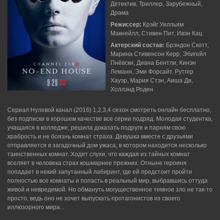
Детектив, Триллер, Зарубежный,
Драма
Режиссер:
Крэйг Уилльям
Макнейлл, Стивен Пит, Ивэн Кац
Актерский состав:
Брэндон Скотт,
Марина Стивенсон Керр, Эбигейл
Пнёвски, Диана Бентли, Кинэн
Леманн, Эми Форсайт, Рутгер
Хауэр, Мария Стэн, Аиша Ди,
Холлэнд Роден
Сериал Нулевой канал (2016) 1,2,3,4 сезон смотреть онлайн бесплатно,
без подписки в хорошем качестве все серии подряд. Молодая студентка,
учащаяся в колледже, решила доказать подруге и парням свою
храбрость и не боязнь комнат страха. Девушка вместе с друзьями
отправляется в загадочный дом ужаса, в котором находится несколько
таинственных комнат. Ходят слухи, что каждая из тайных комнат
вселяет в человека страх кошмарнее прежних. Отныне героиня
попадает в некий запутанный лабиринт, где ей предстоит пройти
полностью все комнаты и попасть в реальный мир, выбравшись оттуда
живой и невредимой. Но обмануть могущественное темное зло не так-то
просто, ведь оно не хочет выпускать протагонистов из своего
иллюзорного мира...