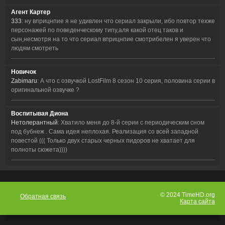
Агент Картер
333
: ну вприцнпие я не удивлен что сериал закрыли, ибо повтор техже
персонажей по поведенческому типу,аля какой отец таков и
сын,несмотря на то что сериал вприцнпие смотрибелен я уверен что
людям смотреть
Новичок
Zabimaru
: А что с озвучкой LostFilm 8 сезон 10 серия, половина серии в
оригинальной озвучке ?
Воспитывая Диона
Нетолерантный
: Хватило меня до 8-й серии с периодическим сном
под бубнеж . Сама идея неплохая. Реализация со всей западной
повестой ((( Только двух старых черных пидоров не хватает для
полноты сюжета))))
© 2024 TimeHD.org
Обратная связь
Карта сайта