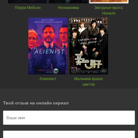
Перри Мейсон
Незнакомка
Звездные врата:
Начало
Алиенист
Мальчики краше
цветов
Твой отзыв на онлайн сериал