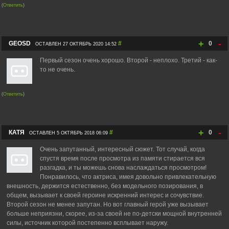
(
Ответить
)
+
-
GEOSD
#
0
ОСТАВЛЕН 27 ОКТЯБРЬ 2020 14:52
Первый сезон очень хорошо. Второй - неплохо. Третий - как-
то не очень.
(
Ответить
)
+
-
КАТЯ
#
0
ОСТАВЛЕН 5 ОКТЯБРЬ 2018 06:09
Очень запутанный, интересный сюжет. Тот случай, когда
спустя время после просмотра из памяти стирается вся
разгадка, и ты можешь снова наслаждаться просмотром!
Понравилось, что актриса, имея довольно привлекательную
внешность, держится естественно, без модельного позирования, в
общем, вызывает к своей героине искренний интерес и сочувствие.
Второй сезон не менее запутан. Но вот главный герой уже вызывает
больше неприязни, скорее, из-за своей не по-детски мощной внутренней
силы, источник которой постепенно всплывает наружу.