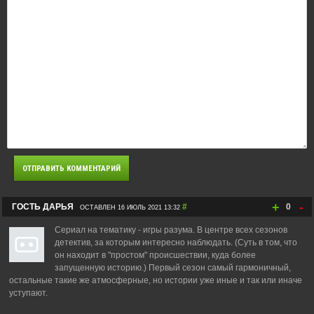
+
-
ГОСТЬ ДАРЬЯ
#
0
ОСТАВЛЕН 16 ИЮЛЬ 2021 13:32
Сериал на тематику - игры разума. В центре всех сезонов
детектив, за которым интересно наблюдать. (Суть в том, что
он находит в "простом" происшествии, куда более
запущенную историю.) Первый сезон самый гармоничный,
остальные такие же атмосферные, но истории уже иные и так или иначе
уступают.