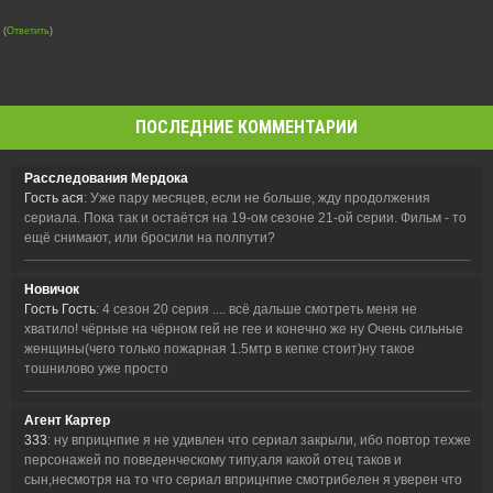
(
Ответить
)
ПОСЛЕДНИЕ КОММЕНТАРИИ
Расследования Мердока
Гость ася
: Уже пару месяцев, если не больше, жду продолжения
сериала. Пока так и остаётся на 19-ом сезоне 21-ой серии. Фильм - то
ещё снимают, или бросили на полпути?
Новичок
Гость Гость
: 4 сезон 20 серия .... всё дальше смотреть меня не
хватило! чёрные на чёрном гей не гее и конечно же ну Очень сильные
женщины(чего только пожарная 1.5мтр в кепке стоит)ну такое
тошнилово уже просто
Агент Картер
333
: ну вприцнпие я не удивлен что сериал закрыли, ибо повтор техже
персонажей по поведенческому типу,аля какой отец таков и
сын,несмотря на то что сериал вприцнпие смотрибелен я уверен что