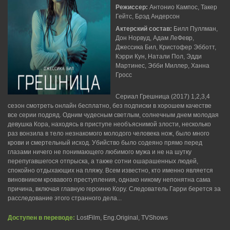
Режиссер:
Антонио Кампос, Такер
Гейтс, Брэд Андерсон
Актерский состав:
Билл Пуллман,
Дон Норвуд, Адам ЛеФевр,
Джессика Бил, Кристофер Эбботт,
Кэрри Кун, Натали Пол, Эдди
Мартинес, Эбби Миллер, Ханна
Гросс
Сериал Грешница (2017) 1,2,3,4
сезон смотреть онлайн бесплатно, без подписки в хорошем качестве
все серии подряд. Одним чудесным светлым, солнечным днем молодая
девушка Кора, находясь в приступе необъяснимой злости, несколько
раз вонзила в тело незнакомого молодого человека нож, было много
крови и смертельный исход. Убийство было содеяно прямо перед
глазами ничего не понимающего любимого мужа и не на шутку
перепугавшегося отпрыска, а также сотни ошарашенных людей,
спокойно отдыхающих на пляжу. Всем известно, кто именно является
виновником кровавого преступления, однако никому непонятна сама
причина, включая главную героиню Кору. Следователь Гарри берется за
расследование этого странного дела...
Доступен в переводе:
LostFilm, Eng.Original, TVShows