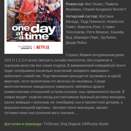
Режиссер:
Фил Льюис, Памела
Фрайман, Глория Калдерон Келлетт
Актерский состав:
Жустина
Мачадо, Тодд Гриннелл, Изабелла
Гомес, Марсель Руис, Стивен
Тоболовски, Рита Морено, Ханифа
Вуд, Шеридан Пирс, Эд Куинн,
Джуди Рейес
Сериал Живем сегодняшним днем
(2017) 1,2,3,4 сезон смотреть онлайн бесплатно, без подписки в
хорошем качестве все серии подряд. В американской комедийной ленте
будет изображено несколько поколений забавного американо-
кубинского семейства. Родственникам приходится проживать в одной
квартире, хотя проклятием это веселье не назовешь. Среди
многочисленных скандальных заварушек, любовных драм и
романтических отношений остряки изучают азы гармоничного бытия. В
семью входят: неделю назад расторгнувшая брачный договор женщина,
ранее живущая с военным, ее тинейджер сын и прелестная дочурка, а
вершина изящной картины - беспрестанно ворчащая, однако
оптимистично настроенная мать героини...
Доступен в переводе:
TVShows, Eng.Original, HDRezka Studio