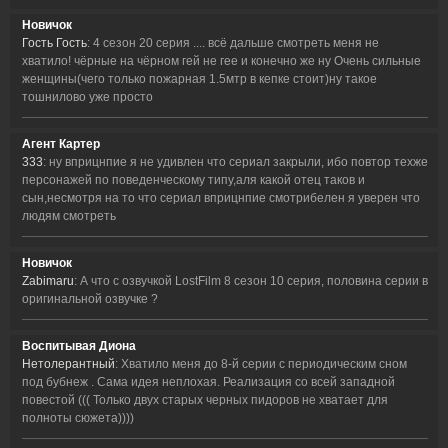
Новичок
Гость Гость
: 4 сезон 20 серия .... всё дальше смотреть меня не
хватило! чёрные на чёрном гей не гее и конечно же ну Очень сильные
женщины(чего только пожарная 1.5мтр в кепке стоит)ну такое
тошнилово уже просто
Агент Картер
333
: ну вприцнпие я не удивлен что сериал закрыли, ибо повтор техже
персонажей по поведенческому типу,аля какой отец таков и
сын,несмотря на то что сериал вприцнпие смотрибелен я уверен что
людям смотреть
Новичок
Zabimaru
: А что с озвучкой LostFilm 8 сезон 10 серия, половина серии в
оригинальной озвучке ?
Воспитывая Диона
Нетолерантный
: Хватило меня до 8-й серии с периодическим сном
под бубнеж . Сама идея неплохая. Реализация со всей западной
повестой ((( Только двух старых черных пидоров не хватает для
полноты сюжета))))