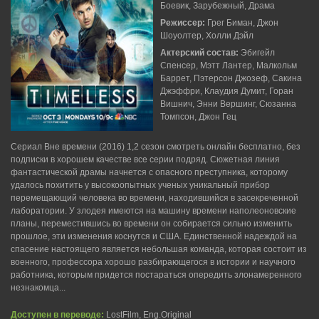
Боевик, Зарубежный, Драма
Режиссер:
Грег Биман, Джон
Шоуолтер, Холли Дэйл
Актерский состав:
Эбигейл
Спенсер, Мэтт Лантер, Малкольм
Баррет, Пэтерсон Джозеф, Сакина
Джэффри, Клаудия Думит, Горан
Вишнич, Энни Вершинг, Сюзанна
Томпсон, Джон Гец
Сериал Вне времени (2016) 1,2 сезон смотреть онлайн бесплатно, без
подписки в хорошем качестве все серии подряд. Сюжетная линия
фантастической драмы начнется с опасного преступника, которому
удалось похитить у высокоопытных ученых уникальный прибор
перемещающий человека во времени, находившийся в засекреченной
лаборатории. У злодея имеются на машину времени наполеоновские
планы, переместившись во времени он собирается сильно изменить
прошлое, эти изменения коснутся и США. Единственной надеждой на
спасение настоящего является небольшая команда, которая состоит из
военного, профессора хорошо разбирающегося в истории и научного
работника, которым придется постараться опередить злонамеренного
незнакомца...
Доступен в переводе:
LostFilm, Eng.Original