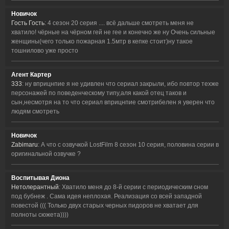
Новичок
Гость Гость
: 4 сезон 20 серия .... всё дальше смотреть меня не
хватило! чёрные на чёрном гей не гее и конечно же ну Очень сильные
женщины(чего только пожарная 1.5мтр в кепке стоит)ну такое
тошнилово уже просто
Агент Картер
333
: ну вприцнпие я не удивлен что сериал закрыли, ибо повтор техже
персонажей по поведенческому типу,аля какой отец таков и
сын,несмотря на то что сериал вприцнпие смотрибелен я уверен что
людям смотреть
Новичок
Zabimaru
: А что с озвучкой LostFilm 8 сезон 10 серия, половина серии в
оригинальной озвучке ?
Воспитывая Диона
Нетолерантный
: Хватило меня до 8-й серии с периодическим сном
под бубнеж . Сама идея неплохая. Реализация со всей западной
повестой ((( Только двух старых черных пидоров не хватает для
полноты сюжета))))