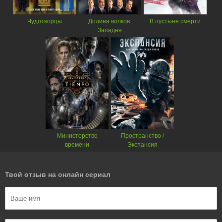
Чудотворцы
Долина волков:
В пустыне смерти
Западня
Министерство
Пространство /
времени
Экспансия
Твой отзыв на онлайн сериал