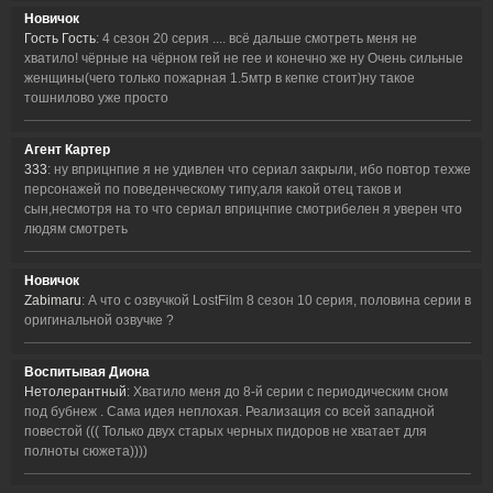
Новичок
Гость Гость
: 4 сезон 20 серия .... всё дальше смотреть меня не
хватило! чёрные на чёрном гей не гее и конечно же ну Очень сильные
женщины(чего только пожарная 1.5мтр в кепке стоит)ну такое
тошнилово уже просто
Агент Картер
333
: ну вприцнпие я не удивлен что сериал закрыли, ибо повтор техже
персонажей по поведенческому типу,аля какой отец таков и
сын,несмотря на то что сериал вприцнпие смотрибелен я уверен что
людям смотреть
Новичок
Zabimaru
: А что с озвучкой LostFilm 8 сезон 10 серия, половина серии в
оригинальной озвучке ?
Воспитывая Диона
Нетолерантный
: Хватило меня до 8-й серии с периодическим сном
под бубнеж . Сама идея неплохая. Реализация со всей западной
повестой ((( Только двух старых черных пидоров не хватает для
полноты сюжета))))