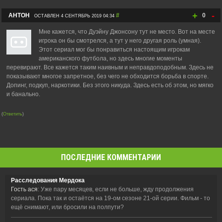
+
-
АНТОН
#
0
ОСТАВЛЕН 4 СЕНТЯБРЬ 2019 04:34
Мне кажется, что Дуэйну Джонсону тут не место. Вот на месте
игрока он бы смотрелся, а тут у него другая роль (умная).
Этот сериал мог бы понравиться настоящим игрокам
американского футбола, но здесь многие моменты
перевирают. Все кажется таким наивным и неправдоподобным. Здесь не
показывают многое запретное, без чего не обходится борьба в спорте.
Допинг, подкуп, наркотики. Без этого никуда. Здесь есть об этом, но мягко
и банально.
(
Ответить
)
ПОСЛЕДНИЕ КОММЕНТАРИИ
Расследования Мердока
Гость ася
: Уже пару месяцев, если не больше, жду продолжения
сериала. Пока так и остаётся на 19-ом сезоне 21-ой серии. Фильм - то
ещё снимают, или бросили на полпути?