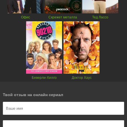
Офис
Скрежет металла
Тед Лассо
Беверли-Хиллз
Доктор Хаус
Твой отзыв на онлайн сериал