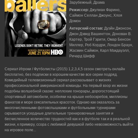
Зарубежный, Драма
Режиссер:
Джулиан Фарино,
Саймон Селлан Джоунс, Хлоя
Домон
Актерский состав:
Дуэйн Джонсон,
Джон Дэвид Вашингтон, Донован В.
Картер, Трой Гэрити, Омар Бенсон
Миллер, Роб Кордри, Лондон Браун,
Жасмин Саймон, Карл Макдауэлл,
Ричард Шифф
Сериал Игроки / Футболисты (2015) 1,2,3,4,5 сезон смотреть онлайн
бесплатно, без подписки в хорошем качестве все серии подряд.
Комедийный телевизионный сериал рассказывает о жизнях
профессиональной американской команды. На первый взор их жизни
подобны волшебной сказке: неплохие гонорары, дорогостоящий
спортивный автомобили, особняки на крыше небоскребов, миллионы
фанатов и море сексапильных красоток. Однако как оказалось за
многочисленными фотовспышками и футбольными турнирами
скрываются усердные длительные тренировочные занятия и
бесчисленное количество трудностей как и в футболе так и в реальной
жизни, к примеру, ссора с любимой девушкой либо невозможность выйти
на игровое поле...