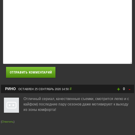
+
-
РИНО
#
0
ОСТАВЛЕН 25 СЕНТЯБРЬ 2020 14:50
Отличный сериал, качественные съемки, смотрится легко и с
кайфом) последние пару сезонов даже мотивируют к выходу
из зоны комфорта!
(
Ответить
)