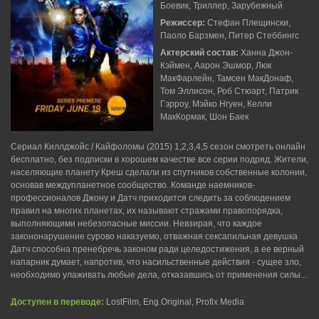
Боевик, Триллер, Зарубежный
Режиссер:
Стефан Плещински,
Паоло Барзмен, Питер Стеббингс
Актерский состав:
Ханна Джон-
Кэймен, Аарон Эшмор, Люк
МакФарлейн, Тамсен МакДонаф,
Том Эллисон, Роб Стюарт, Патрик
Гэрроу, Мэйко Нгуен, Келли
МакКормак, Шон Баек
Сериал Киллджойс / Кайфоломы (2015) 1,2,3,4,5 сезон смотреть онлайн
бесплатно, без подписки в хорошем качестве все серии подряд. Жители,
населяющие планету Креш сделали из спутников собственные колонии,
основав междупланетное сообщество. Команде наемников-
профессионалов Джону и Датч приходится следить за соблюдением
правил на многих планетах, их называют стражами правопорядка,
выполняющими небезопасные миссии. Невзирая, что каждое
закононарушение сурово наказуемо, отважная сексапильная девушка
Датч способна пренебречь законом ради целедостижения, а ее верный
напарник думает, напротив, что насильственные действия - сущее зло,
необходимо улаживать любые дела, отказавшись от применения силы...
Доступен в переводе:
LostFilm, Eng.Original, Profix Media