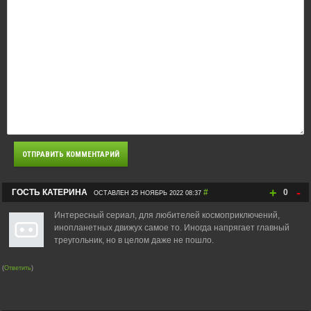
+
-
ГОСТЬ КАТЕРИНА
#
0
ОСТАВЛЕН 25 НОЯБРЬ 2022 08:37
Интересный сериал, для любителей космоприключений,
инопланетных движух самое то. Иногда напрягает главный
треугольник, но в целом даже не пошло.
(
Ответить
)