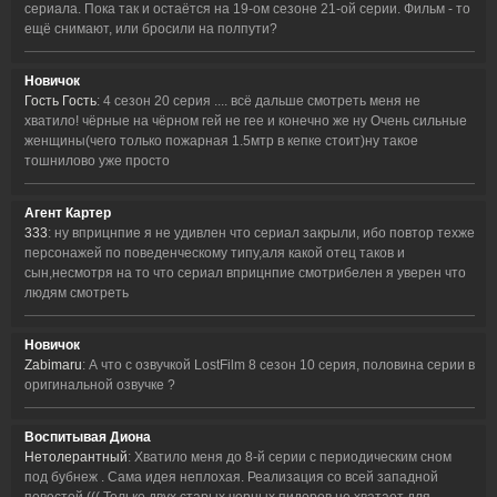
сериала. Пока так и остаётся на 19-ом сезоне 21-ой серии. Фильм - то
ещё снимают, или бросили на полпути?
Новичок
Гость Гость
: 4 сезон 20 серия .... всё дальше смотреть меня не
хватило! чёрные на чёрном гей не гее и конечно же ну Очень сильные
женщины(чего только пожарная 1.5мтр в кепке стоит)ну такое
тошнилово уже просто
Агент Картер
333
: ну вприцнпие я не удивлен что сериал закрыли, ибо повтор техже
персонажей по поведенческому типу,аля какой отец таков и
сын,несмотря на то что сериал вприцнпие смотрибелен я уверен что
людям смотреть
Новичок
Zabimaru
: А что с озвучкой LostFilm 8 сезон 10 серия, половина серии в
оригинальной озвучке ?
Воспитывая Диона
Нетолерантный
: Хватило меня до 8-й серии с периодическим сном
под бубнеж . Сама идея неплохая. Реализация со всей западной